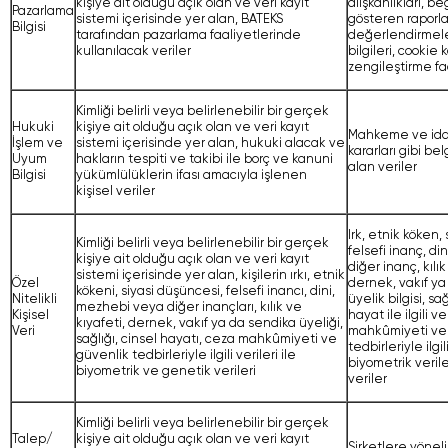
kişiye ait olduğu açık olan ve veri kayıt
alışkanlıkları, be
Pazarlama
sistemi içerisinde yer alan, BATEKS
gösteren raporla
Bilgisi
tarafından pazarlama faaliyetlerinde
değerlendirmel
kullanılacak veriler
bilgileri, cookie k
zengileştirme faa
Kimliği belirli veya belirlenebilir bir gerçek
Hukuki
kişiye ait olduğu açık olan ve veri kayıt
Mahkeme ve idar
İşlem ve
sistemi içerisinde yer alan, hukuki alacak ve
kararları gibi be
Uyum
hakların tespiti ve takibi ile borç ve kanuni
alan veriler
Bilgisi
yükümlülüklerin ifası amacıyla işlenen
kişisel veriler
Irk, etnik köken,
Kimliği belirli veya belirlenebilir bir gerçek
felsefi inanç, d
kişiye ait olduğu açık olan ve veri kayıt
diğer inanç, kılık
sistemi içerisinde yer alan, kişilerin ırkı, etnik
Özel
dernek, vakıf ya
kökeni, siyasi düşüncesi, felsefi inancı, dini,
Nitelikli
üyelik bilgisi, sa
mezhebi veya diğer inançları, kılık ve
Kişisel
hayat ile ilgili ve
kıyafeti, dernek, vakıf ya da sendika üyeliği,
Veri
mahkûmiyeti ve
sağlığı, cinsel hayatı, ceza mahkûmiyeti ve
tedbirleriyle ilgili
güvenlik tedbirleriyle ilgili verileri ile
biyometrik veril
biyometrik ve genetik verileri
veriler
Kimliği belirli veya belirlenebilir bir gerçek
Talep/
kişiye ait olduğu açık olan ve veri kayıt
Şirketlere yöneli