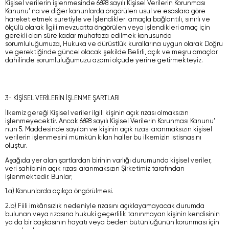
Kişisel verilerin işlenmesinde 6698 sayılı Kişisel Verilerin Korunması
Kanunu’ na ve diğer kanunlarda öngörülen usul ve esaslara göre
hareket etmek suretiyle ve İşlendikleri amaçla bağlantılı, sınırlı ve
ölçülü olarak İlgili mevzuatta öngörülen veya işlendikleri amaç için
gerekli olan süre kadar muhafaza edilmek konusunda
sorumluluğumuza, Hukuka ve dürüstlük kurallarına uygun olarak Doğru
ve gerektiğinde güncel olacak şekilde Belirli, açık ve meşru amaçlar
dahilinde sorumluluğumuzu azami ölçüde yerine getirmekteyiz.
3- KİŞİSEL VERİLERİN İŞLENME ŞARTLARI
İlkemiz gereği Kişisel veriler ilgili kişinin açık rızası olmaksızın
işlenmeyecektir. Ancak 6698 sayılı Kişisel Verilerin Korunması Kanunu’
nun 5. Maddesinde sayılan ve kişinin açık rızası aranmaksızın kişisel
verilerin işlenmesini mümkün kılan haller bu ilkemizin istisnasını
oluştur.
Aşağıda yer alan şartlardan birinin varlığı durumunda kişisel veriler,
veri sahibinin açık rızası aranmaksızın Şirketimiz tarafından
işlenmektedir. Bunlar;
1.a) Kanunlarda açıkça öngörülmesi.
2.b) Fiili imkânsızlık nedeniyle rızasını açıklayamayacak durumda
bulunan veya rızasına hukuki geçerlilik tanınmayan kişinin kendisinin
ya da bir başkasının hayatı veya beden bütünlüğünün korunması için