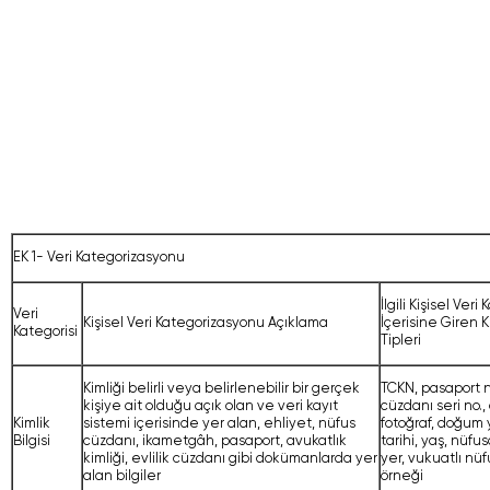
EK 1- Veri Kategorizasyonu
İlgili Kişisel Ver
Veri
Kişisel Veri Kategorizasyonu Açıklama
İçerisine Giren Ki
Kategorisi
Tipleri
Kimliği belirli veya belirlenebilir bir gerçek
TCKN, pasaport n
kişiye ait olduğu açık olan ve veri kayıt
cüzdanı seri no.
Kimlik
sistemi içerisinde yer alan, ehliyet, nüfus
fotoğraf, doğum 
Bilgisi
cüzdanı, ikametgâh, pasaport, avukatlık
tarihi, yaş, nüfu
kimliği, evlilik cüzdanı gibi dokümanlarda yer
yer, vukuatlı nü
alan bilgiler
örneği