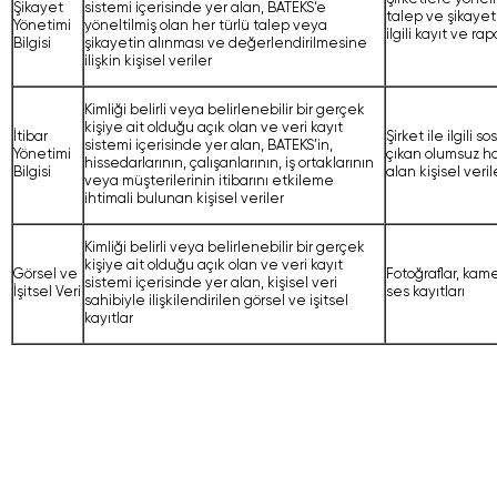
Şikayet
sistemi içerisinde yer alan, BATEKS‘e
talep ve şikayetl
Yönetimi
yöneltilmiş olan her türlü talep veya
ilgili kayıt ve rap
Bilgisi
şikayetin alınması ve değerlendirilmesine
ilişkin kişisel veriler
Kimliği belirli veya belirlenebilir bir gerçek
kişiye ait olduğu açık olan ve veri kayıt
İtibar
Şirket ile ilgili
sistemi içerisinde yer alan, BATEKS’in,
Yönetimi
çıkan olumsuz h
hissedarlarının, çalışanlarının, iş ortaklarının
Bilgisi
alan kişisel verile
veya müşterilerinin itibarını etkileme
ihtimali bulunan kişisel veriler
Kimliği belirli veya belirlenebilir bir gerçek
kişiye ait olduğu açık olan ve veri kayıt
Görsel ve
Fotoğraflar, kame
sistemi içerisinde yer alan, kişisel veri
İşitsel Veri
ses kayıtları
sahibiyle ilişkilendirilen görsel ve işitsel
kayıtlar