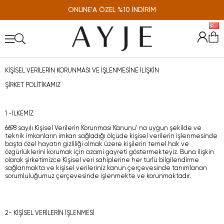
ONLINE'A ÖZEL %10 İNDİRİM
KİŞİSEL VERİLERİN KORUNMASI VE İŞLENMESİNE İLİŞKİN
ŞİRKET POLİTİKAMIZ
1 -İLKEMİZ
6698 sayılı Kişisel Verilerin Korunması Kanunu’ na uygun şekilde ve
teknik imkanların imkan sağladığı ölçüde kişisel verilerin işlenmesinde
başta özel hayatın gizliliği olmak üzere kişilerin temel hak ve
özgürlüklerini korumak için azami gayreti göstermekteyiz. Buna ilişkin
olarak şirketimizce Kişisel veri sahiplerine her türlü bilgilendirme
sağlanmakta ve kişisel verileriniz kanun çerçevesinde tanımlanan
sorumluluğumuz çerçevesinde işlenmekte ve korunmaktadır.
2- KİŞİSEL VERİLERİN İŞLENMESİ