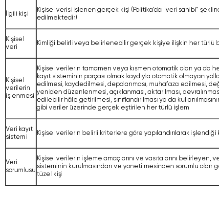
Kişisel verisi işlenen gerçek kişi (Politika’da "veri sahibi” şekli
İlgili kişi
edilmektedir)
Kişisel
Kimliği belirli veya belirlenebilir gerçek kişiye ilişkin her türlü b
veri
Kişisel verilerin tamamen veya kısmen otomatik olan ya da he
kayıt sisteminin parçası olmak kaydıyla otomatik olmayan yoll
Kişisel
edilmesi, kaydedilmesi, depolanması, muhafaza edilmesi, deği
verilerin
yeniden düzenlenmesi, açıklanması, aktarılması, devralınmas
işlenmesi
edilebilir hâle getirilmesi, sınıflandırılması ya da kullanılmas
gibi veriler üzerinde gerçekleştirilen her türlü işlem
Veri kayıt
Kişisel verilerin belirli kriterlere göre yapılandırılarak işlendiği
sistemi
Kişisel verilerin işleme amaçlarını ve vasıtalarını belirleyen, ve
Veri
sisteminin kurulmasından ve yönetilmesinden sorumlu olan 
sorumlusu
tüzel kişi