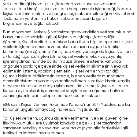
yetkilendirdiği kişi ve ilgili kişilere Veri sorumlusunun ve varsa
temsilcisinin kimliği, Kişisel verilerin hangi amaçla işleneceği, İşlenen
kişisel verilerin kimlere ve hangi amaçla aktarılabileceği ve Kişisel veri
toplamanın yöntemi ve hukuki sebebi hususunda gerekli
bilgilendirmeye sağlamaktadır.
Bunun yanı sıra Herkes, Şirketimizce görevlendirilen veri sorumlusuna
başvurarak kendisiyle ilgili; a) Kişisel veri işlenip işlenmediğini
öğrenme, Kişisel verileri işlenmişse buna ilişkin bilgi talep etme, Kişisel
verilerin işlenme amacını ve bunların amacına uygun kullanılıp
kullanılmadığını öğrenme, Yurt içinde veya yurt dışında kişisel verilerin
aktarıldığı üçüncü kişileri bilme, Kişisel verilerin eksik veya yanlış
işlenmiş olması hâlinde bunların düzeltilmesini isteme, kanunda
öngörülen şartlar çerçevesinde kişisel verilerin silinmesini veya yok
edilmesini isteme, yapılan işlemlerin, kişisel verilerin aktarıldığı
üçüncü kişilere bildirilmesini isteme, İşlenen verilerin münhasıran
otomatik sistemler vasıtasıyla analiz edilmesi suretiyle kişinin kendisi
aleyhine bir sonucun ortaya çıkmasına itiraz etme, Kişisel verilerinin
kanuna aykırı olarak işlenmesi sebebiyle zarara uğraması halinde
zararın giderilmesini talep etme hakkı bulunmaktadır.
6698 sayılı Kişisel Verilerin Korunması Kanunu’nun 28/1 Maddesinde bu
kanunun uygulanamayacağı haller sayılmıştır. Bunlar;
1.a) Kişisel verilerin, üçüncü kişilere verilmemek ve veri güvenliğine
ilişkinyükümlülüklere uyulmak kaydıyla gerçek kişiler tarafından
tamamen kendisiyle veya aynı konutta yaşayan aile fertleriyle ilgili
faaliyetler kapsamında işlenmesi.