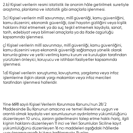
2.b) Kişisel verilerin resmi istatistik ile anonim hâle getirilmek suretiyle
araştırma, planlama ve istatistik gibi amaçlarla işlenmesi.
3.c) Kişisel verilerin millî savunmayı, millî güvenliği, kamu güvenliğini,
kamu düzenini, ekonomik güvenliği, özel hayatın gizliliğini veya kişilik
haklarını ihlal etmemek ya da suç teşkil etmemek kaydıyla, sanat,
tarih, edebiyat veya bilimsel amaçlarla ya da ifade özgürlüğü
kapsamında işlenmesi.
ç) Kişisel verilerin millî savunmayı, millî güvenliği, kamu güvenliğini,
kamu düzenini veya ekonomik güvenliği sağlamaya yönelik olarak
kanunla görev ve yetki verilmiş kamu kurum ve kuruluşları tarafından
yürütülen önleyici, koruyucu ve istihbari faaliyetler kapsamında
işlenmesi.
1.d) Kişisel verilerin soruşturma, kovuşturma, yargılama veya infaz
işlemlerine ilişkin olarak yargı makamları veya infaz mercileri
tarafından işlenmesi halleridir.
Yine 6698 sayılı Kişisel Verilerin Korunması Kanunu’nun 28/2
Maddesinde Bu Kanunun amacına ve temel ilkelerine uygun ve
orantılı olmak kaydıyla veri sorumlusunun aydınlatma yükümlülüğünü
düzenleyen 10 uncu, zararın giderilmesini talep etme hakkı hariç, ilgili
kişinin haklarını düzenleyen 11 inci ve Veri Sorumluları Siciline kayıt
yükümlülüğünü düzenleyen 16 ncı maddeleri aşağıdaki hâllerde