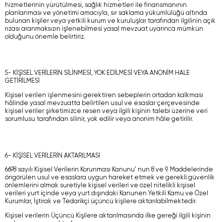
hizmetlerinin yürütülmesi, sağlık hizmetleri ile finansmanının
planlanması ve yönetimi amacıyla, sır saklama yükümlülüğü altında
bulunan kişiler veya yetkili kurum ve kuruluşlar tarafından ilgilinin açık
rızası aranmaksızın işlenebilmesi yasal mevzuat uyarınca mümkün
olduğunu önemle belirtiriz.
5- KİŞİSEL VERİLERİN SİLİNMESİ, YOK EDİLMESİ VEYA ANONİM HALE
GETİRİLMESİ
Kişisel verilen işlenmesini gerektiren sebeplerin ortadan kalkması
hâlinde yasal mevzuatta belirtilen usul ve esaslar çerçevesinde
kişisel veriler şirketimizce resen veya ilgili kişinin talebi üzerine veri
sorumlusu tarafından silinir, yok edilir veya anonim hâle getirilir.
6- KİŞİSEL VERİLERİN AKTARILMASI
6698 sayılı Kişisel Verilerin Korunması Kanunu’ nun 8 ve 9. Maddelerinde
öngörülen usul ve esaslara uygun hareket etmek ve gerekli güvenlik
önlemlerini almak suretiyle kişisel verileri ve özel nitelikli kişisel
verileri yurt içinde veya yurt dışındaki Kanunen Yetkili Kamu ve Özel
Kurumlar, İştirak ve Tedarikçi üçüncü kişilere aktarılabilmektedir.
Kişisel verilerin Üçüncü Kişilere aktarılmasında ilke gereği ilgili kişinin