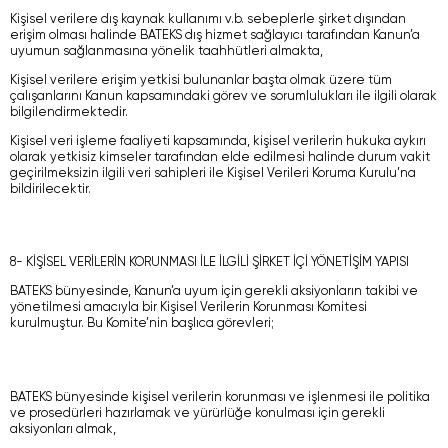
Kişisel verilere dış kaynak kullanımı v.b. sebeplerle şirket dışından
erişim olması halinde BATEKS dış hizmet sağlayıcı tarafından Kanun’a
uyumun sağlanmasına yönelik taahhütleri almakta,
Kişisel verilere erişim yetkisi bulunanlar başta olmak üzere tüm
çalışanlarını Kanun kapsamındaki görev ve sorumlulukları ile ilgili olarak
bilgilendirmektedir.
Kişisel veri işleme faaliyeti kapsamında, kişisel verilerin hukuka aykırı
olarak yetkisiz kimseler tarafından elde edilmesi halinde durum vakit
geçirilmeksizin ilgili veri sahipleri ile Kişisel Verileri Koruma Kurulu’na
bildirilecektir.
8- KİŞİSEL VERİLERİN KORUNMASI İLE İLGİLİ ŞİRKET İÇİ YÖNETİŞİM YAPISI
BATEKS bünyesinde, Kanun’a uyum için gerekli aksiyonların takibi ve
yönetilmesi amacıyla bir Kişisel Verilerin Korunması Komitesi
kurulmuştur. Bu Komite’nin başlıca görevleri;
BATEKS bünyesinde kişisel verilerin korunması ve işlenmesi ile politika
ve prosedürleri hazırlamak ve yürürlüğe konulması için gerekli
aksiyonları almak,