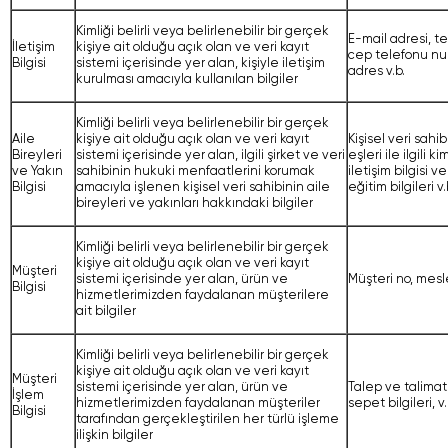
Kimliği belirli veya belirlenebilir bir gerçek
E-mail adresi, t
İletişim
kişiye ait olduğu açık olan ve veri kayıt
cep telefonu nu
Bilgisi
sistemi içerisinde yer alan, kişiyle iletişim
adres v.b.
kurulması amacıyla kullanılan bilgiler
Kimliği belirli veya belirlenebilir bir gerçek
Aile
kişiye ait olduğu açık olan ve veri kayıt
Kişisel veri sahib
Bireyleri
sistemi içerisinde yer alan, ilgili şirket ve veri
eşleri ile ilgili kim
ve Yakın
sahibinin hukuki menfaatlerini korumak
iletişim bilgisi v
Bilgisi
amacıyla işlenen kişisel veri sahibinin aile
eğitim bilgileri v.
bireyleri ve yakınları hakkındaki bilgiler
Kimliği belirli veya belirlenebilir bir gerçek
kişiye ait olduğu açık olan ve veri kayıt
Müşteri
sistemi içerisinde yer alan, ürün ve
Müşteri no, meslek
Bilgisi
hizmetlerimizden faydalanan müşterilere
ait bilgiler
Kimliği belirli veya belirlenebilir bir gerçek
kişiye ait olduğu açık olan ve veri kayıt
Müşteri
sistemi içerisinde yer alan, ürün ve
Talep ve talimatl
İşlem
hizmetlerimizden faydalanan müşteriler
sepet bilgileri, v.
Bilgisi
tarafından gerçekleştirilen her türlü işleme
ilişkin bilgiler