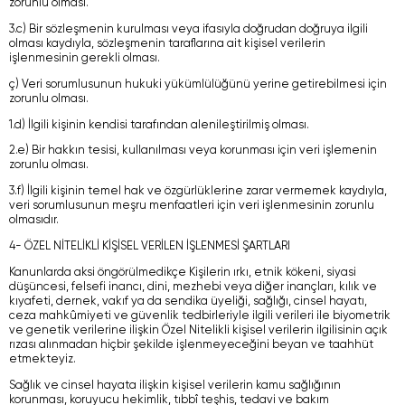
zorunlu olması.
3.c) Bir sözleşmenin kurulması veya ifasıyla doğrudan doğruya ilgili
olması kaydıyla, sözleşmenin taraflarına ait kişisel verilerin
işlenmesinin gerekli olması.
ç) Veri sorumlusunun hukuki yükümlülüğünü yerine getirebilmesi için
zorunlu olması.
1.d) İlgili kişinin kendisi tarafından alenileştirilmiş olması.
2.e) Bir hakkın tesisi, kullanılması veya korunması için veri işlemenin
zorunlu olması.
3.f) İlgili kişinin temel hak ve özgürlüklerine zarar vermemek kaydıyla,
veri sorumlusunun meşru menfaatleri için veri işlenmesinin zorunlu
olmasıdır.
4- ÖZEL NİTELİKLİ KİŞİSEL VERİLEN İŞLENMESİ ŞARTLARI
Kanunlarda aksi öngörülmedikçe Kişilerin ırkı, etnik kökeni, siyasi
düşüncesi, felsefi inancı, dini, mezhebi veya diğer inançları, kılık ve
kıyafeti, dernek, vakıf ya da sendika üyeliği, sağlığı, cinsel hayatı,
ceza mahkûmiyeti ve güvenlik tedbirleriyle ilgili verileri ile biyometrik
ve genetik verilerine ilişkin Özel Nitelikli kişisel verilerin ilgilisinin açık
rızası alınmadan hiçbir şekilde işlenmeyeceğini beyan ve taahhüt
etmekteyiz.
Sağlık ve cinsel hayata ilişkin kişisel verilerin kamu sağlığının
korunması, koruyucu hekimlik, tıbbî teşhis, tedavi ve bakım