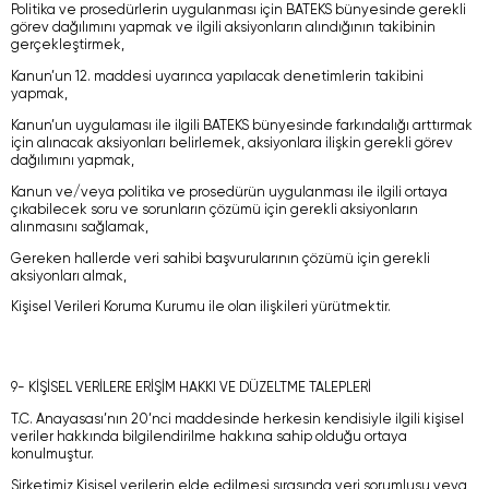
Politika ve prosedürlerin uygulanması için BATEKS bünyesinde gerekli
görev dağılımını yapmak ve ilgili aksiyonların alındığının takibinin
gerçekleştirmek,
Kanun’un 12. maddesi uyarınca yapılacak denetimlerin takibini
yapmak,
Kanun’un uygulaması ile ilgili BATEKS bünyesinde farkındalığı arttırmak
için alınacak aksiyonları belirlemek, aksiyonlara ilişkin gerekli görev
dağılımını yapmak,
Kanun ve/veya politika ve prosedürün uygulanması ile ilgili ortaya
çıkabilecek soru ve sorunların çözümü için gerekli aksiyonların
alınmasını sağlamak,
Gereken hallerde veri sahibi başvurularının çözümü için gerekli
aksiyonları almak,
Kişisel Verileri Koruma Kurumu ile olan ilişkileri yürütmektir.
9- KİŞİSEL VERİLERE ERİŞİM HAKKI VE DÜZELTME TALEPLERİ
T.C. Anayasası’nın 20’nci maddesinde herkesin kendisiyle ilgili kişisel
veriler hakkında bilgilendirilme hakkına sahip olduğu ortaya
konulmuştur.
Şirketimiz Kişisel verilerin elde edilmesi sırasında veri sorumlusu veya