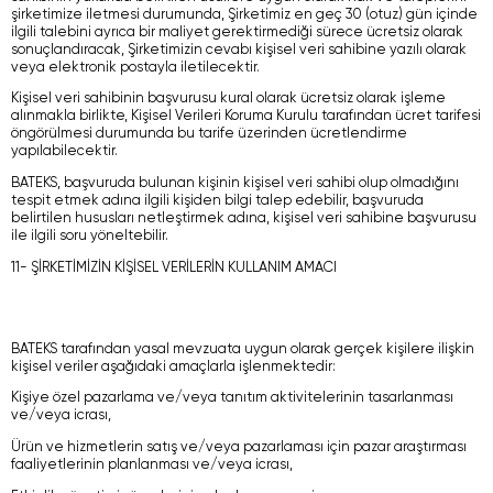
şirketimize iletmesi durumunda, Şirketimiz en geç 30 (otuz) gün içinde
ilgili talebini ayrıca bir maliyet gerektirmediği sürece ücretsiz olarak
sonuçlandıracak, Şirketimizin cevabı kişisel veri sahibine yazılı olarak
veya elektronik postayla iletilecektir.
Kişisel veri sahibinin başvurusu kural olarak ücretsiz olarak işleme
alınmakla birlikte, Kişisel Verileri Koruma Kurulu tarafından ücret tarifesi
öngörülmesi durumunda bu tarife üzerinden ücretlendirme
yapılabilecektir.
BATEKS, başvuruda bulunan kişinin kişisel veri sahibi olup olmadığını
tespit etmek adına ilgili kişiden bilgi talep edebilir, başvuruda
belirtilen hususları netleştirmek adına, kişisel veri sahibine başvurusu
ile ilgili soru yöneltebilir.
11- ŞİRKETİMİZİN KİŞİSEL VERİLERİN KULLANIM AMACI
BATEKS tarafından yasal mevzuata uygun olarak gerçek kişilere ilişkin
kişisel veriler aşağıdaki amaçlarla işlenmektedir:
Kişiye özel pazarlama ve/veya tanıtım aktivitelerinin tasarlanması
ve/veya icrası,
Ürün ve hizmetlerin satış ve/veya pazarlaması için pazar araştırması
faaliyetlerinin planlanması ve/veya icrası,