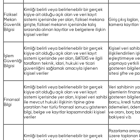
Kimliği belirli veya belirlenebilir bir gerçek
Fiziksel
kişiye ait olduğu açık olan ve veri kayıt
Mekan
sistemi içerisinde yer alan, fiziksel mekana
Giriş çıkış logları,
Güvenlik
girişte, fiziksel mekanın içerisinde kalış
kamera kayıtları 
Bilgisi
sırasında alınan kayıtlar ve belgelere ilişkin
kişisel veriler
Kimliği belirli veya belirlenebilir bir gerçek
Kişisel veri sahib
kişiye ait olduğu açık olan ve veri kayıt
ilişkilendirilen iş
İşlem
sistemi içerisinde yer alan, BATEKS ve ilgili
eşleştirmeye ve 
Güvenliği
tarafların teknik, idari, hukuki ve ticari
yapmaya yetkili
Bilgisi
güvenliğini sağlamak amacıyla işlenen
gösteren bilgiler
kişisel veriler
sitesi şifre ve par
Kimliği belirli veya belirlenebilir bir gerçek
Veri sahibinin y
kişiye ait olduğu açık olan ve veri kayıt
işlemlerin finan
sistemi içerisinde yer alan, kişisel veri sahibi
gösteren bilgiler,
Finansal
ile mevcut hukuki ilişkinin tipine göre
borcu, kredi tutar
Bilgi
yaratılan her türlü finansal sonucu gösteren
ödemeleri, ödene
bilgi, belge ve kayıtlar kapsamındaki kişisel
ve oranı, borç ba
veriler
bakiyesi v.b.
Pazarlama amcıy
Kimliği belirli veya belirlenebilir bir gerçek
üzere toplanan k