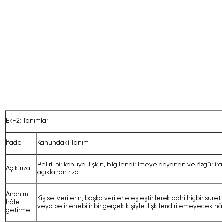
Ek-2: Tanımlar
İfade
Kanun’daki Tanım
Belirli bir konuya ilişkin, bilgilendirilmeye dayanan ve özgür i
Açık rıza
açıklanan rıza
Anonim
Kişisel verilerin, başka verilerle eşleştirilerek dahi hiçbir surett
hâle
veya belirlenebilir bir gerçek kişiyle ilişkilendirilemeyecek hâ
getirme