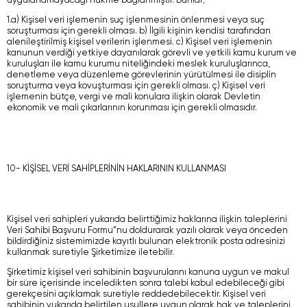
uygulanamayacağı hükme bağlanmıştır. Bunlar;
1.a) Kişisel veri işlemenin suç işlenmesinin önlenmesi veya suç
soruşturması için gerekli olması. b) İlgili kişinin kendisi tarafından
alenileştirilmiş kişisel verilerin işlenmesi. c) Kişisel veri işlemenin
kanunun verdiği yetkiye dayanılarak görevli ve yetkili kamu kurum ve
kuruluşları ile kamu kurumu niteliğindeki meslek kuruluşlarınca,
denetleme veya düzenleme görevlerinin yürütülmesi ile disiplin
soruşturma veya kovuşturması için gerekli olması. ç) Kişisel veri
işlemenin bütçe, vergi ve mali konulara ilişkin olarak Devletin
ekonomik ve mali çıkarlarının korunması için gerekli olmasıdır.
10- KİŞİSEL VERİ SAHİPLERİNİN HAKLARININ KULLANMASI
Kişisel veri sahipleri yukarıda belirttiğimiz haklarına ilişkin taleplerini
Veri Sahibi Başvuru Formu”nu doldurarak yazılı olarak veya önceden
bildirdiğiniz sistemimizde kayıtlı bulunan elektronik posta adresinizi
kullanmak suretiyle Şirketimize iletebilir.
Şirketimiz kişisel veri sahibinin başvurularını kanuna uygun ve makul
bir süre içerisinde inceledikten sonra talebi kabul edebileceği gibi
gerekçesini açıklamak suretiyle reddedebilecektir. Kişisel veri
sahibinin yukarıda belirtilen usullere uygun olarak hak ve taleplerini