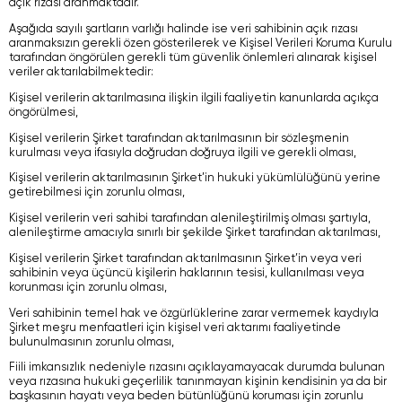
açık rızası aranmaktadır.
Aşağıda sayılı şartların varlığı halinde ise veri sahibinin açık rızası
aranmaksızın gerekli özen gösterilerek ve Kişisel Verileri Koruma Kurulu
tarafından öngörülen gerekli tüm güvenlik önlemleri alınarak kişisel
veriler aktarılabilmektedir:
Kişisel verilerin aktarılmasına ilişkin ilgili faaliyetin kanunlarda açıkça
öngörülmesi,
Kişisel verilerin Şirket tarafından aktarılmasının bir sözleşmenin
kurulması veya ifasıyla doğrudan doğruya ilgili ve gerekli olması,
Kişisel verilerin aktarılmasının Şirket’in hukuki yükümlülüğünü yerine
getirebilmesi için zorunlu olması,
Kişisel verilerin veri sahibi tarafından alenileştirilmiş olması şartıyla,
alenileştirme amacıyla sınırlı bir şekilde Şirket tarafından aktarılması,
Kişisel verilerin Şirket tarafından aktarılmasının Şirket’in veya veri
sahibinin veya üçüncü kişilerin haklarının tesisi, kullanılması veya
korunması için zorunlu olması,
Veri sahibinin temel hak ve özgürlüklerine zarar vermemek kaydıyla
Şirket meşru menfaatleri için kişisel veri aktarımı faaliyetinde
bulunulmasının zorunlu olması,
Fiili imkansızlık nedeniyle rızasını açıklayamayacak durumda bulunan
veya rızasına hukuki geçerlilik tanınmayan kişinin kendisinin ya da bir
başkasının hayatı veya beden bütünlüğünü koruması için zorunlu