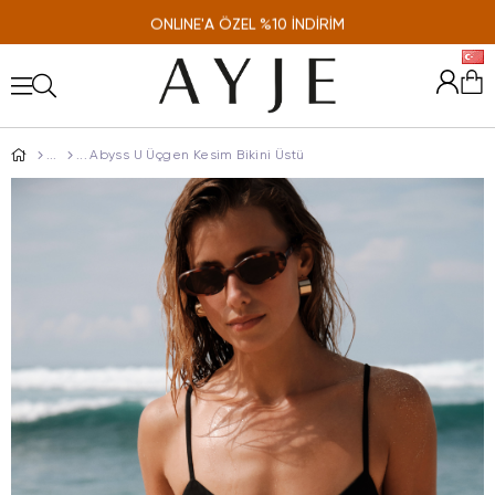
ONLINE'A ÖZEL %10 İNDİRİM
Abyss U Üçgen Kesim Bikini Üstü