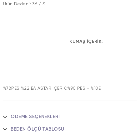
Ürün Bedeni: 36 / S
KUMAŞ İÇERİK:
%78PES %22 EA ASTAR İÇERİK:%90 PES - %10E
ÖDEME SEÇENEKLERI
BEDEN ÖLÇÜ TABLOSU