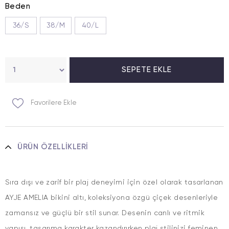
Beden
36/S
38/M
40/L
Favorilere Ekle
ÜRÜN ÖZELLIKLERI
Sıra dışı ve zarif bir plaj deneyimi için özel olarak tasarlanan
AYJE AMELIA bikini altı, koleksiyona özgü çiçek desenleriyle
zamansız ve güçlü bir stil sunar. Desenin canlı ve ritmik
yapısı, tasarıma karakter kazandırırken plaj stilinizi feminen