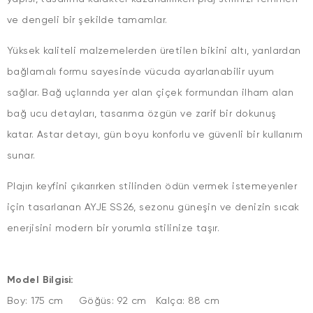
ve dengeli bir şekilde tamamlar.
Yüksek kaliteli malzemelerden üretilen bikini altı, yanlardan
bağlamalı formu sayesinde vücuda ayarlanabilir uyum
sağlar. Bağ uçlarında yer alan çiçek formundan ilham alan
bağ ucu detayları, tasarıma özgün ve zarif bir dokunuş
katar. Astar detayı, gün boyu konforlu ve güvenli bir kullanım
sunar.
Plajın keyfini çıkarırken stilinden ödün vermek istemeyenler
için tasarlanan AYJE SS26, sezonu güneşin ve denizin sıcak
enerjisini modern bir yorumla stilinize taşır.
Model Bilgisi:
Boy: 175 cm Göğüs: 92 cm Kalça: 88 cm