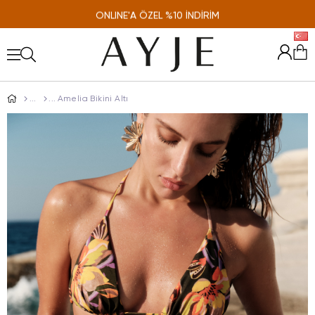
ONLINE'A ÖZEL %10 İNDİRİM
Amelia Bikini Altı