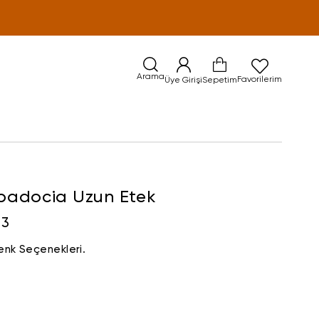
Arama
Favorilerim
Üye Girişi
Sepetim
adocia Uzun Etek
33
enk Seçenekleri.