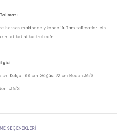
Talimatı
e hassas makinede yıkanabilir. Tam talimatlar için
akım etiketini kontrol edin.
lgisi
,75 cm Kalça : 88 cm Göğüs: 92 cm Beden:36/S
deni :36/S
ME SEÇENEKLERI