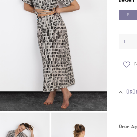
Beden
S
F
ÜRÜ
Ürün Aç