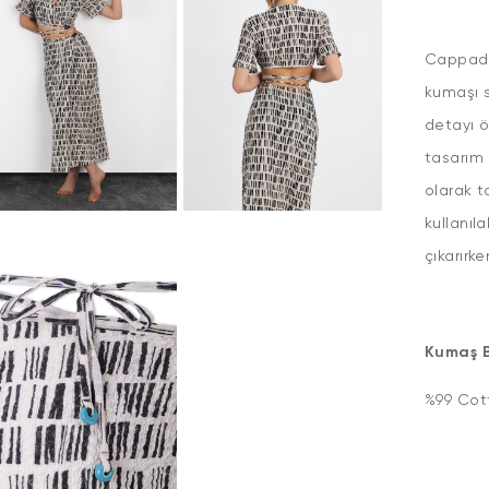
Cappado
kumaşı 
detayı ö
tasarım 
olarak t
kullanıla
çıkarırk
Kumaş Bi
%99 Cot