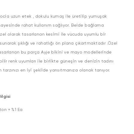
cia uzun etek , dokulu kumaş ile üretilip yumuşak
sayesinde rahat kullanım sağlıyor. Belde bağlama
zel olarak tasarlanan kesimi ile vücuda uyumlu bir
sunarak şıklığı ve rahatlığı ön plana çıkartmaktadır .Özel
asarlanan bu parça Ayje bikini ve mayo modellerinde
bilir renk uyumları ile birlikte güneşin ve denizin tadını
en tarzınızı en iyi şekilde yansıtmanıza olanak tanıyor.
lgisi
ton + %1 Ea