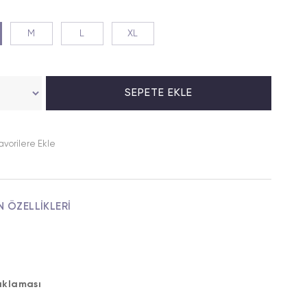
M
L
XL
avorilere Ekle
N ÖZELLIKLERI
ıklaması