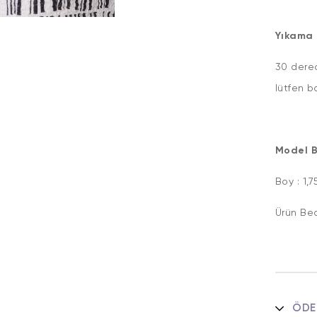
Yıkama 
30 derec
lütfen b
Model Bi
Boy : 1
Ürün Be
ÖDE