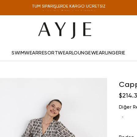
TÜM SİPARİŞLERDE KARGO ÜCRETSİZ
ONLINE'A ÖZEL %10 İNDİRİM
SWIMWEAR
RESORTWEAR
LOUNGEWEAR
LINGERIE
Capp
$214.
Diğer R