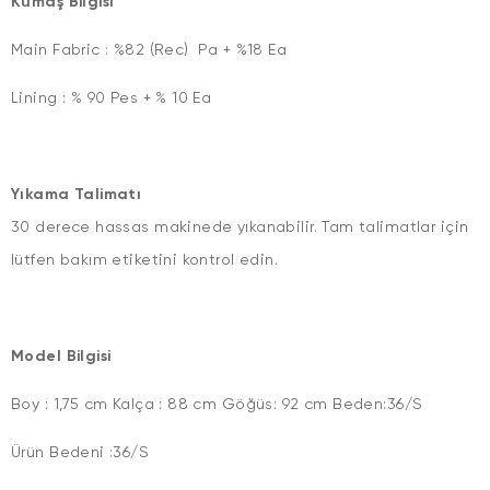
Kumaş Bilgisi
Main Fabric : %82 (Rec) Pa + %18 Ea
Lining : % 90 Pes + % 10 Ea
Yıkama Talimatı
30 derece hassas makinede yıkanabilir. Tam talimatlar için
lütfen bakım etiketini kontrol edin.
Model Bilgisi
Boy : 1,75 cm Kalça : 88 cm Göğüs: 92 cm Beden:36/S
Ürün Bedeni :36/S