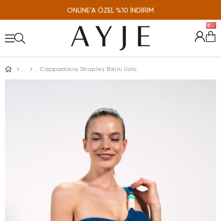
ONLINE'A ÖZEL %10 İNDİRİM
Cappadocia Straplez Bikini Üstü