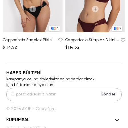
3
3
Cappadocia Straplez Bikini Üstü
Cappadocia Straplez Bikini Üstü
$114.52
$114.52
HABER BÜLTENİ
Kampanya ve indirimlerimizden haberdar olmak
için bültenimize üye olun
Gönder
© 2026 AYJE - Copyright
KURUMSAL