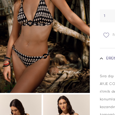
F
ÜRÜ
Sıra dış
AYJE COL
ritmik d
konumlan
kazandır
tamamla