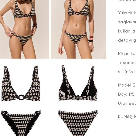
Yüksek k
sağlayan
kullanıl
detayı g
Plajın k
tasarlan
stiliniz
Model Bi
Boy: 17
Ürün 
KUMAŞ İ