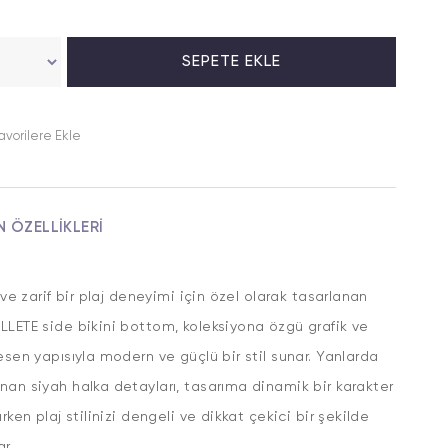
avorilere Ekle
N ÖZELLIKLERI
ı ve zarif bir plaj deneyimi için özel olarak tasarlanan
LETE side bikini bottom, koleksiyona özgü grafik ve
esen yapısıyla modern ve güçlü bir stil sunar. Yanlarda
an siyah halka detayları, tasarıma dinamik bir karakter
ırken plaj stilinizi dengeli ve dikkat çekici bir şekilde
r.