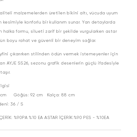
aliteli malzemelerden üretilen bikini altı, vücuda uyum
 kesimiyle konforlu bir kullanım sunar. Yan detaylarda
an halka formu, silueti zarif bir şekilde vurgularken astar
ün boyu rahat ve güvenli bir deneyim sağlar.
eyfini çıkarırken stilinden ödün vermek istemeyenler için
an AYJE SS26, sezonu grafik desenlerin güçlü ifadesiyle
e taşır.
lgisi
5 cm Göğüs: 92 cm Kalça: 88 cm
Bedeni: 36 / S
ÇERİK: %90PA %10 EA ASTAR İÇERİK:%90 PES - %10EA