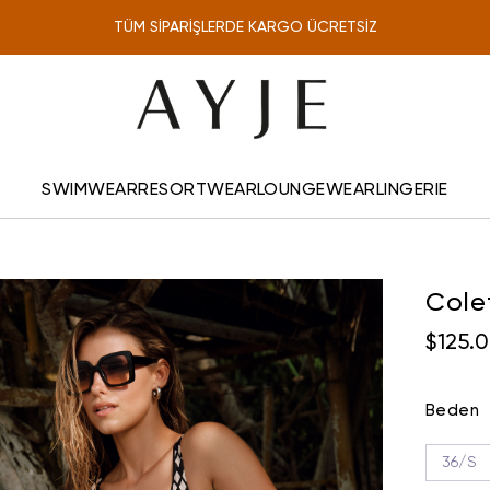
TÜM SİPARİŞLERDE KARGO ÜCRETSİZ
ONLINE'A ÖZEL %10 İNDİRİM
SWIMWEAR
RESORTWEAR
LOUNGEWEAR
LINGERIE
Colet
$125.
Beden
36/S