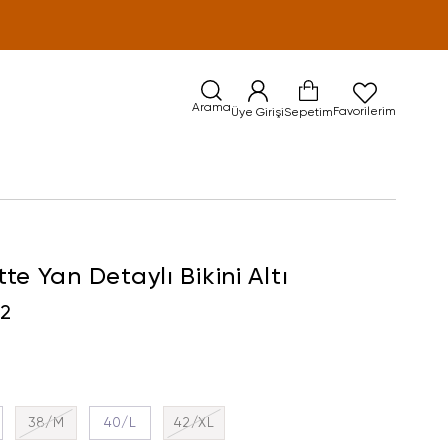
Arama
Favorilerim
Üye Girişi
Sepetim
te Yan Detaylı Bikini Altı
02
38/M
40/L
42/XL