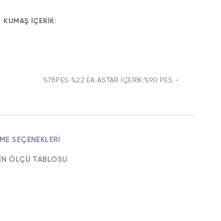
KUMAŞ İÇERİK:
%78PES %22 EA ASTAR İÇERİK:%90 PES -
ME SEÇENEKLERI
EN ÖLÇÜ TABLOSU