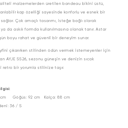
aliteli malzemelerden üretilen bandeau bikini üstü,
karılabilir kap özelliği sayesinde konforlu ve esnek bir
 sağlar. Çok amaçlı tasarımı, isteğe bağlı olarak
 ya da askılı formda kullanılmasına olanak tanır. Astar
gün boyu rahat ve güvenli bir deneyim sunar.
eyfini çıkarırken stilinden ödün vermek istemeyenler için
an AYJE SS26, sezonu güneşin ve denizin sıcak
i retro bir yorumla stilinize taşır.
lgisi:
5 cm Göğüs: 92 cm Kalça: 88 cm
ün Bedeni: 36 / S