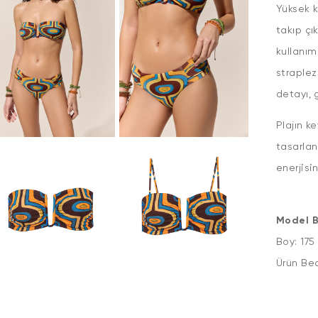
Yüksek k
takıp çı
kullanım
straplez
detayı, 
Plajın k
tasarlan
enerjisin
Model Bi
Boy: 17
Ür