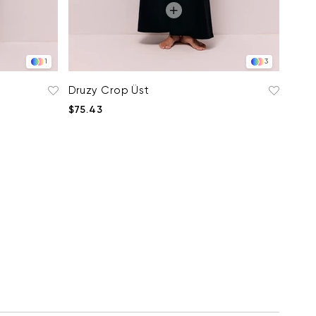
1
3
Druzy Crop Üst
$75.43