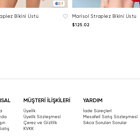
3
aplez Bikini Üstü
Marisol Straplez Bikini Üstü
$125.02
MSAL
MÜŞTERİ İLİŞKİLERİ
YARDIM
a
Üyelik
İade Süreçleri
zda
Üyelik Sözleşmesi
Mesafeli Satış Sözleşmesi
şın
Çerez ve Gizlilik
Sıkca Sorulan Sorular
Satış
KVKK