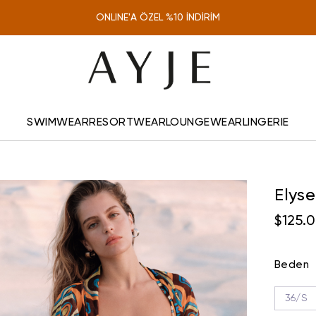
TÜM SİPARİŞLERDE KARGO ÜCRETSİZ
ONLINE'A ÖZEL %10 İNDİRİM
SWIMWEAR
RESORTWEAR
LOUNGEWEAR
LINGERIE
Elyse
$125.
Beden
36/S