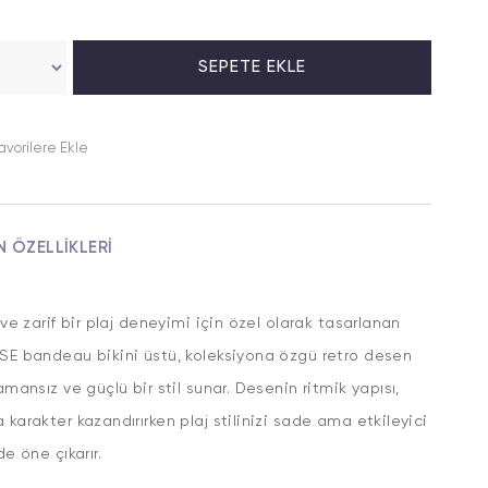
avorilere Ekle
N ÖZELLIKLERI
ı ve zarif bir plaj deneyimi için özel olarak tasarlanan
SE bandeau bikini üstü, koleksiyona özgü retro desen
zamansız ve güçlü bir stil sunar. Desenin ritmik yapısı,
 karakter kazandırırken plaj stilinizi sade ama etkileyici
de öne çıkarır.