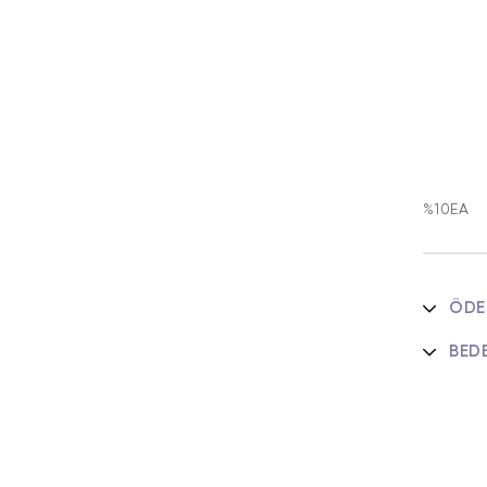
%10EA
ÖDE
BED