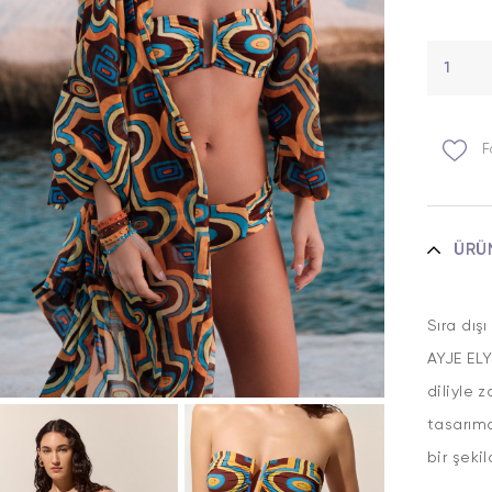
F
ÜRÜ
Sıra dış
AYJE ELY
diliyle 
tasarıma
bir şekil