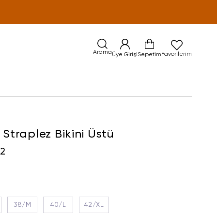
Arama
Favorilerim
Üye Girişi
Sepetim
 Straplez Bikini Üstü
02
38/M
40/L
42/XL