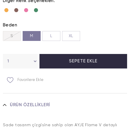
Diğer Renk Seçenekleri.
Beden
S
M
L
XL
Favorilere Ekle
ÜRÜN ÖZELLIKLERI
Sade tasarım çizgisine sahip olan AYJE Flame V detaylı