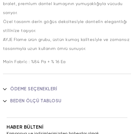
bralet, premium dantel kumaşının yumuşaklığıyla vücudu
sarıyor.
Özel tasarım derin göğüs dekoltesiyle dantelin elegantlığı
stilinize taşıyor.
AYJE Flame ürün grubu, üstün kumaş kalitesiyle ve zamansız
tasarımıyla uzun kullanım ömrü sunuyor.
Main Fabric : %84 Pa + % 16 Ea
ÖDEME SEÇENEKLERI
BEDEN ÖLÇÜ TABLOSU
HABER BÜLTENİ
Kampanya ve indirimlerimizden haberdar olmak