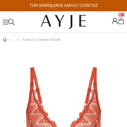
TÜM SİPARİŞLERDE KARGO ÜCRETSİZ
ONLINE'A ÖZEL %10 İNDİRİM
Flame V Detaylı Bralet