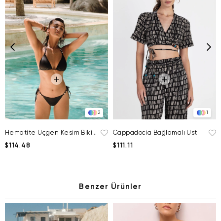
2
1
Hematite Üçgen Kesim Bikini Üstü
Cappadocia Bağlamalı Üst
$114.48
$111.11
Benzer Ürünler