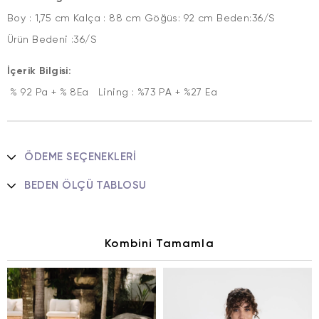
Boy : 1,75 cm Kalça : 88 cm Göğüs: 92 cm Beden:36/S
Ürün Bedeni :36/S
İçerik Bilgisi:
% 92 Pa + % 8Ea Lining : %73 PA + %27 Ea
ÖDEME SEÇENEKLERI
BEDEN ÖLÇÜ TABLOSU
Kombini Tamamla