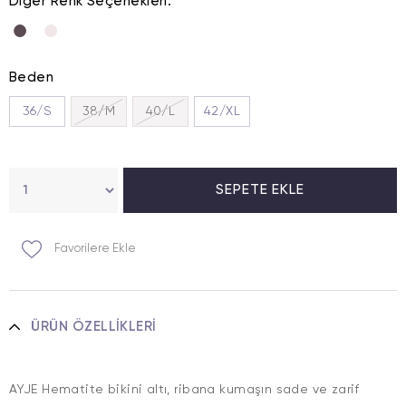
Diğer Renk Seçenekleri.
Beden
36/S
38/M
40/L
42/XL
Favorilere Ekle
ÜRÜN ÖZELLIKLERI
AYJE Hematite bikini altı, ribana kumaşın sade ve zarif