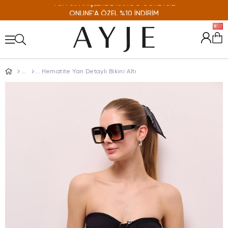
ONLINE'A ÖZEL %10 İNDİRİM
Hematite Yan Detaylı Bikini Altı