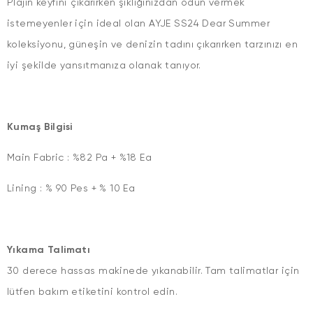
Plajın keyfini çıkarırken şıklığınızdan ödün vermek
istemeyenler için ideal olan AYJE SS24 Dear Summer
koleksiyonu, güneşin ve denizin tadını çıkarırken tarzınızı en
iyi şekilde yansıtmanıza olanak tanıyor.
Kumaş Bilgisi
Main Fabric : %82 Pa + %18 Ea
Lining : % 90 Pes + % 10 Ea
Yıkama Talimatı
30 derece hassas makinede yıkanabilir. Tam talimatlar için
lütfen bakım etiketini kontrol edin.