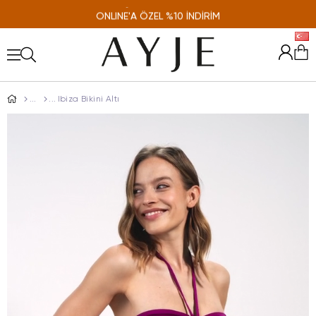
ONLINE'A ÖZEL %10 İNDİRİM
Ibiza Bikini Altı