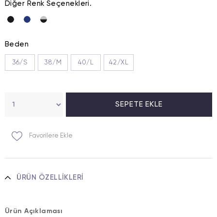
Diğer Renk Seçenekleri.
Beden
36/S
38/M
40/L
42/XL
Favorilere Ekle
ÜRÜN ÖZELLIKLERI
Ürün Açıklaması