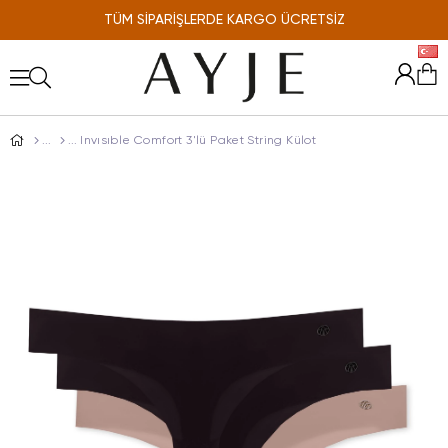
TÜM SİPARİŞLERDE KARGO ÜCRETSİZ
ONLINE'A ÖZEL %10 İNDİRİM
Invısıble Comfort 3'lü Paket String Külot