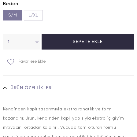
Beden
S/M
L/XL
Favorilere Ekle
ÜRÜN ÖZELLIKLERI
Kendinden kaplı tasarımıyla ekstra rahatlık ve form
kazandırır. Ürün, kendinden kaplı yapısıyla ekstra iç giyim
ihtiyacını ortadan kaldırır . Vücuda tam oturan formu
sayesinde hem konfor hem de estetik bir görünüm sunar .