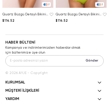
2
2
Quartz Büzgü Detaylı Bikini Altı
Quartz Büzgü Detaylı Bikini Altı
$114.52
$114.52
HABER BÜLTENİ
Kampanya ve indirimlerimizden haberdar olmak
için bültenimize üye olun
Gönder
© 2026 AYJE - Copyright
KURUMSAL
MÜŞTERİ İLİŞKİLERİ
YARDIM