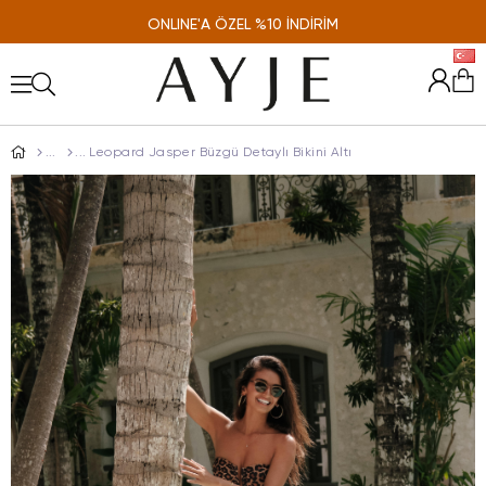
ONLINE'A ÖZEL %10 İNDİRİM
Leopard Jasper Büzgü Detaylı Bikini Altı