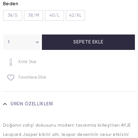
Beden
36/S
38/M
40/L
42/XL
Kritik Stok
Favorilere Ekle
ÜRÜN ÖZELLIKLERI
Doğanın vahşi dokusunu modern tasarımla birleştiren AYJE
Leopard Jasper bikini altı, leopar deseninin cesur etkisini