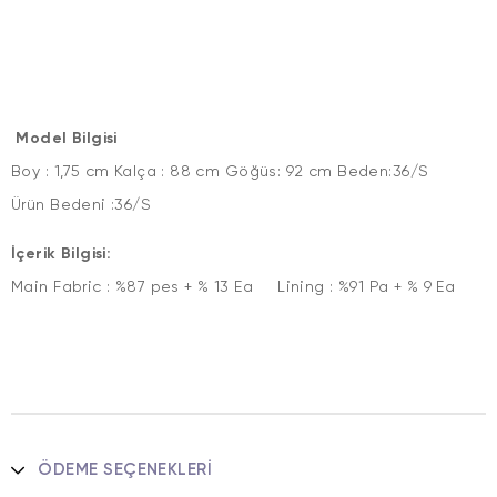
Model Bilgisi
Boy : 1,75 cm Kalça : 88 cm Göğüs: 92 cm Beden:36/S
Ürün Bedeni :36/S
İçerik Bilgisi:
Main Fabric : %87 pes + % 13 Ea Lining : %91 Pa + % 9 Ea
ÖDEME SEÇENEKLERI