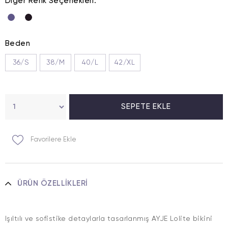
Diğer Renk Seçenekleri.
Beden
36/S
38/M
40/L
42/XL
Favorilere Ekle
ÜRÜN ÖZELLIKLERI
Işıltılı ve sofistike detaylarla tasarlanmış AYJE Lolite bikini