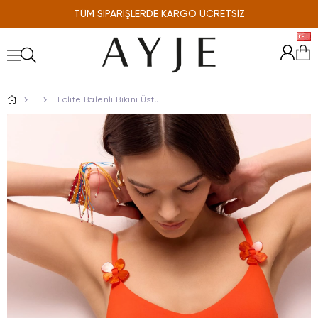
TÜM SİPARİŞLERDE KARGO ÜCRETSİZ
ONLINE'A ÖZEL %10 İNDİRİM
Lolite Balenli Bikini Üstü