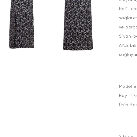
Beli sar
sağlarke
ve bordo
Siyah-be
AYJE bi
sağlay
Model Bi
Boy : 1
Ür
Yıkama 