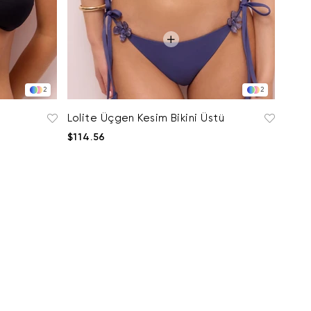
2
2
Lolite Üçgen Kesim Bikini Üstü
$114.56