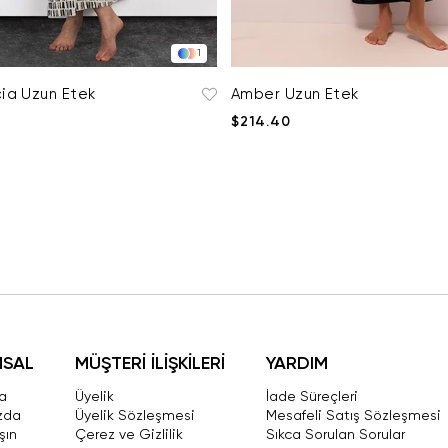
1
a Uzun Etek
Amber Uzun Etek
$214.40
MSAL
MÜŞTERİ İLİŞKİLERİ
YARDIM
a
Üyelik
İade Süreçleri
zda
Üyelik Sözleşmesi
Mesafeli Satış Sözleşmesi
şın
Çerez ve Gizlilik
Sıkca Sorulan Sorular