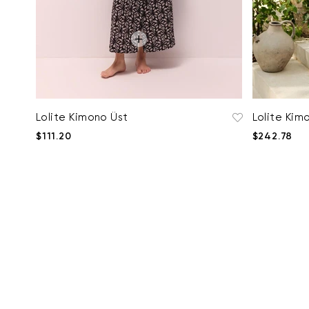
Lolite Kimono Üst
Lolite Kim
$111.20
$242.78