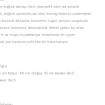
an bağcık detayı, hem işlevsellik hem de estetik
n, bağcık uçlarında yer alan kumaş helezon süslemeleri
 boncuk detayları tasarımın özgün yönünü vurguluyor.
yazın zamansız desenleriyle dikkat çeken bu etek,
kini ve mayo modelleriyle mükemmel bir uyum
arak yaz tarzınıza sofistike bir hava katıyor.
lgisi
,75 cm Kalça : 88 cm Göğüs: 92 cm Beden:36/S
ün Bedeni :36/S
Talimatı