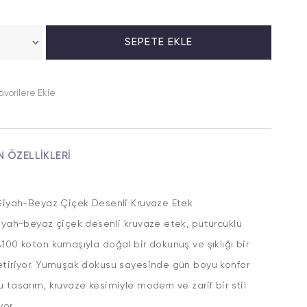
avorilere Ekle
N ÖZELLIKLERI
Siyah-Beyaz Çiçek Desenli Kruvaze Etek
iyah-beyaz çiçek desenli kruvaze etek, pütürcüklü
100 koton kumaşıyla doğal bir dokunuş ve şıklığı bir
etiriyor. Yumuşak dokusu sayesinde gün boyu konfor
 tasarım, kruvaze kesimiyle modern ve zarif bir stil
yor.