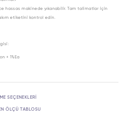
e hassas makinede yıkanabilir. Tam talimatlar için
akım etiketini kontrol edin.
gisi:
on + 1%Ea
ME SEÇENEKLERI
EN ÖLÇÜ TABLOSU