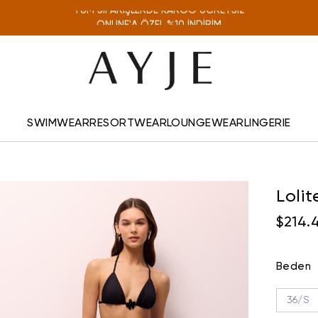
TÜM SİPARİŞLERDE KARGO ÜCRETSİZ
ONLINE'A ÖZEL %10 İNDİRİM
SWIMWEAR
RESORTWEAR
LOUNGEWEAR
LINGERIE
Lolit
$214.
Beden
36/S