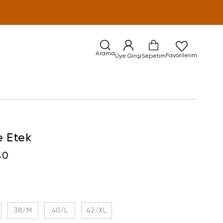
Arama
Favorilerim
Üye Girişi
Sepetim
e Etek
40
38/M
40/L
42/XL