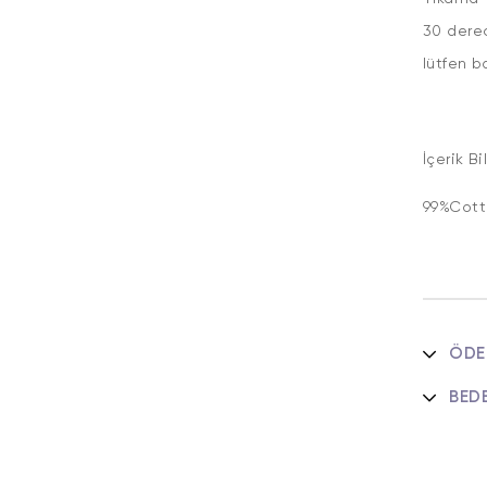
30 derec
lütfen b
İçerik Bil
99%Cott
ÖDE
BED