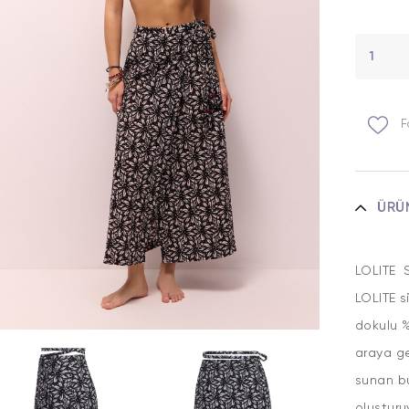
F
ÜRÜ
LOLITE 
LOLITE s
dokulu %
araya g
sunan bu
oluşturu