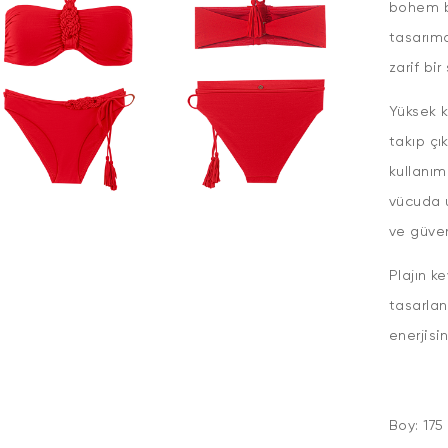
bohem bi
tasarıma
zarif bir
Yüksek k
takıp çı
kullanım
vücuda u
ve güven
Plajın k
tasarlan
enerji
Boy: 17