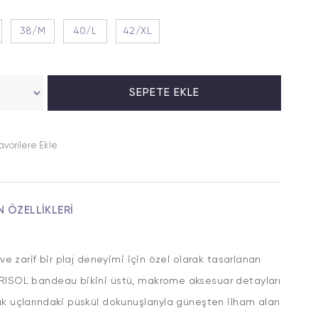
38/M
40/L
42/XL
avorilere Ekle
N ÖZELLIKLERI
ı ve zarif bir plaj deneyimi için özel olarak tasarlanan
RISOL bandeau bikini üstü, makrome aksesuar detayları
k uçlarındaki püskül dokunuşlarıyla güneşten ilham alan