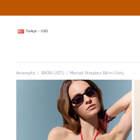
Türkçe - USD
Anasayfa
BİKİNİ ÜSTÜ
Marisol Straplez Bikini Üstü