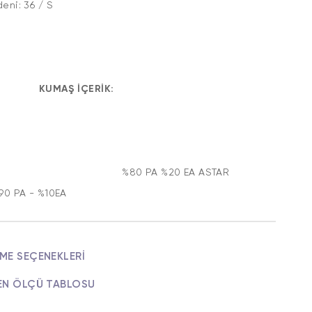
edeni: 36 / S
UMAŞ İÇERİK:
%80 PA %20 EA ASTAR
%90 PA - %10EA
ME SEÇENEKLERI
EN ÖLÇÜ TABLOSU