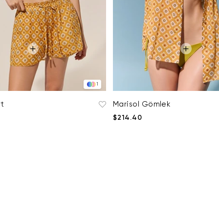
1
rt
Marisol Gömlek
$214.40