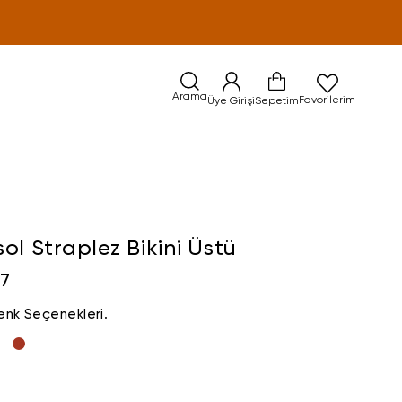
Arama
Favorilerim
Üye Girişi
Sepetim
ol Straplez Bikini Üstü
07
enk Seçenekleri.