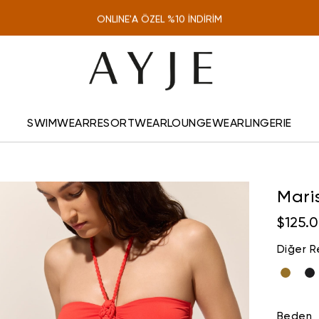
TÜM SİPARİŞLERDE KARGO ÜCRETSİZ
ONLINE'A ÖZEL %10 İNDİRİM
SWIMWEAR
RESORTWEAR
LOUNGEWEAR
LINGERIE
Maris
$125.
Diğer R
Beden