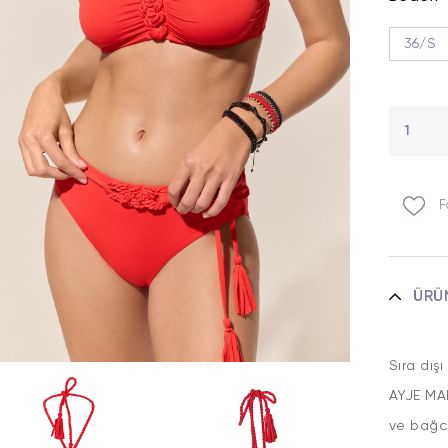
36/S
F
ÜRÜ
Sıra dış
AYJE MA
ve bağcı