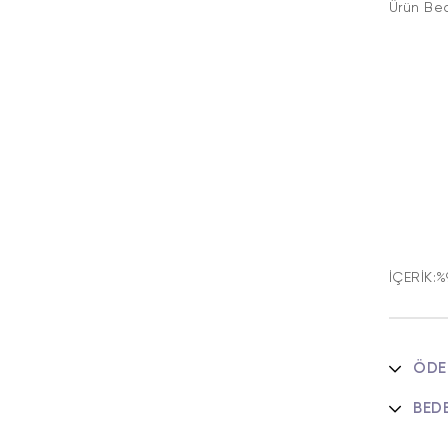
Ürün B
K
İÇERİK:
ÖDE
BED