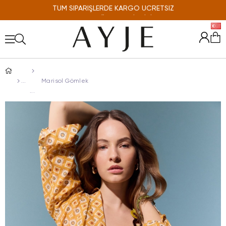
TÜM SİPARİŞLERDE KARGO ÜCRETSİZ
ONLINE'A ÖZEL %10 İNDİRİM
Marisol Gömlek