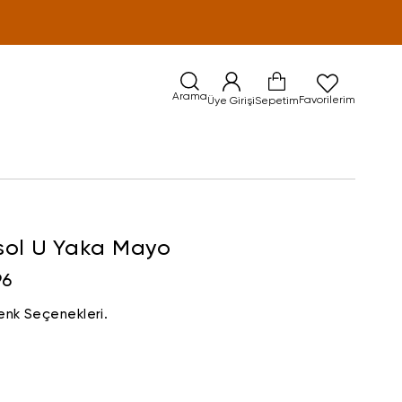
Arama
Favorilerim
Üye Girişi
Sepetim
sol U Yaka Mayo
96
enk Seçenekleri.