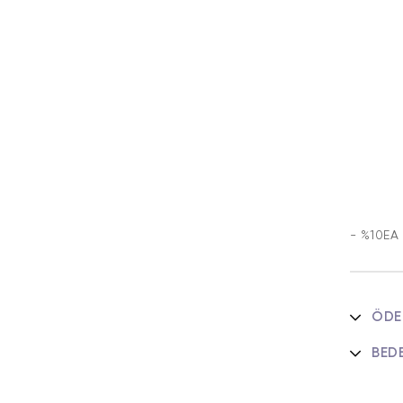
%80 
- %10EA
ÖDE
BED