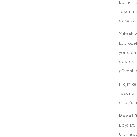
bohem bi
tasarıma
dekoltes
Yüksek k
kap özel
yer alan
destek s
güvenli 
Plajın k
tasarlan
enerjisi
Model Bi
Boy: 17
Ür