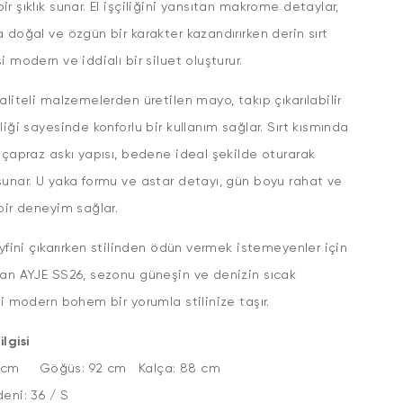
r şıklık sunar. El işçiliğini yansıtan makrome detaylar,
 doğal ve özgün bir karakter kazandırırken derin sırt
i modern ve iddialı bir siluet oluşturur.
aliteli malzemelerden üretilen mayo, takıp çıkarılabilir
liği sayesinde konforlu bir kullanım sağlar. Sırt kısmında
 çapraz askı yapısı, bedene ideal şekilde oturarak
unar. U yaka formu ve astar detayı, gün boyu rahat ve
bir deneyim sağlar.
eyfini çıkarırken stilinden ödün vermek istemeyenler için
an AYJE SS26, sezonu güneşin ve denizin sıcak
ni modern bohem bir yorumla stilinize taşır.
lgisi
5 cm Göğüs: 92 cm Kalça: 88 cm
ün Bedeni: 36 / S