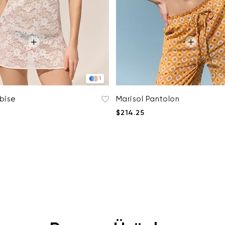
1
lbise
Marisol Pantolon
$214.25