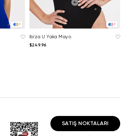
1
1
Ibiza U Yaka Mayo
$249.96
SATIŞ NOKTALARI