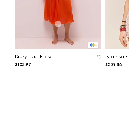
3
Druzy Uzun Elbise
Lyra Kısa E
$103.97
$209.84