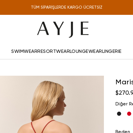
TÜM SİPARİŞLERDE KARGO ÜCRETSİZ
ONLINE'A ÖZEL %10 İNDİRİM
SWIMWEAR
RESORTWEAR
LOUNGEWEAR
LINGERIE
Mari
$270.
Diğer R
Beden