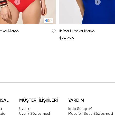
2
Yaka Mayo
Ibiza U Yaka Mayo
$249.96
MSAL
MÜŞTERİ İLİŞKİLERİ
YARDIM
a
Üyelik
İade Süreçleri
zda
Üyelik Sözleşmesi
Mesafeli Satış Sözleşmesi