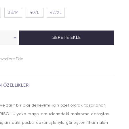
38/M
40/L
42/XL
avorilere Ekle
N ÖZELLIKLERI
ı ve zarif bir plaj deneyimi için özel olarak tasarlanan
RISOL U yaka mayo, omuzlarındaki makrome detayları
çlarındaki püskül dokunuşlarıyla güneşten ilham alan