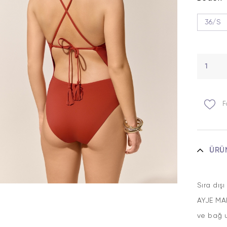
36/S
F
ÜRÜ
Sıra dış
AYJE MA
ve bağ u