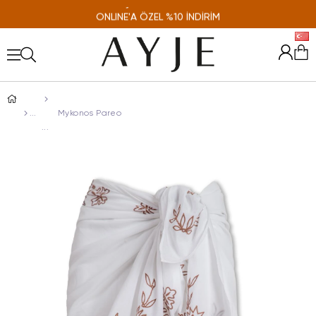
ONLINE'A ÖZEL %10 İNDİRİM
Mykonos Pareo