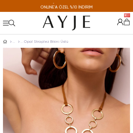
ONLINE'A ÖZEL %10 İNDİRİM
Opal Straplez Bikini Üstü