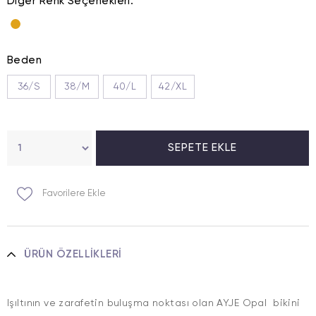
Diğer Renk Seçenekleri.
Beden
36/S
38/M
40/L
42/XL
Favorilere Ekle
ÜRÜN ÖZELLIKLERI
Işıltının ve zarafetin buluşma noktası olan AYJE Opal bikini