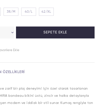
38/M
40/L
42/XL
avorilere Ekle
N ÖZELLIKLERI
ı ve zarif bir plaj deneyimi için özel olarak tasarlanan
IRA bandeau bikini üstü, zincir ve halka detaylarıyla
şen modern ve iddialı bir stil sunar. Kumaş rengiyle ton