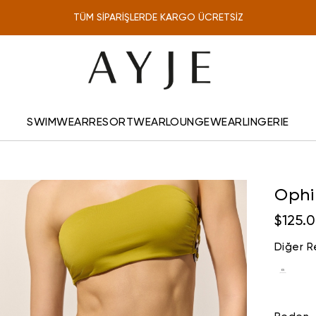
TÜM SİPARİŞLERDE KARGO ÜCRETSİZ
ONLINE'A ÖZEL %10 İNDİRİM
SWIMWEAR
RESORTWEAR
LOUNGEWEAR
LINGERIE
Ophir
$125.
Diğer R