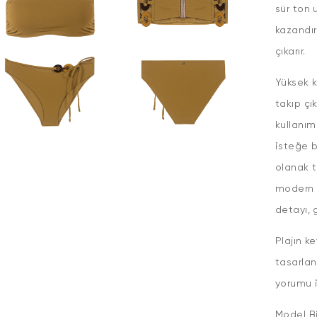
sür ton 
kazandır
çıkarır.
Yüksek k
takıp çı
kullanım 
isteğe b
olanak t
modern b
detayı, 
Plajın k
tasarlan
yorumu i
Model Bi