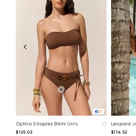
1
Ophira Straplez Bikini Üstü
Leopard Ja
$125.02
$114.52