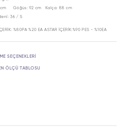
5 cm Göğüs: 92 cm Kalça: 88 cm
edeni: 36 / S
ÇERİK: %80PA %20 EA ASTAR İÇERİK:%90 PES - %10EA
ME SEÇENEKLERI
EN ÖLÇÜ TABLOSU