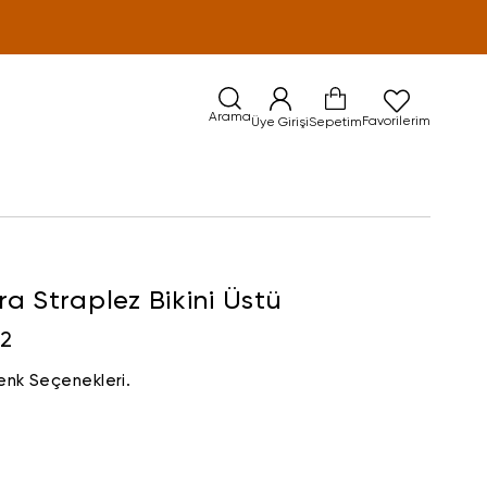
Arama
Favorilerim
Üye Girişi
Sepetim
a Straplez Bikini Üstü
02
enk Seçenekleri.