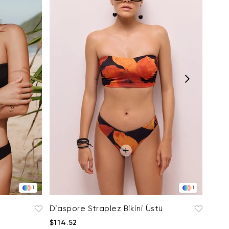
Dias
$114
1
1
Diaspore Straplez Bikini Üstü
$114.52