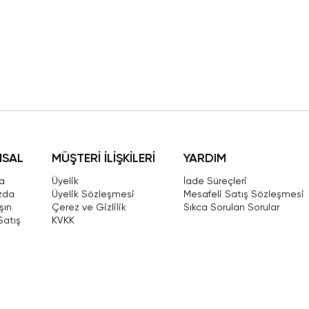
MSAL
MÜŞTERİ İLİŞKİLERİ
YARDIM
a
Üyelik
İade Süreçleri
zda
Üyelik Sözleşmesi
Mesafeli Satış Sözleşmesi
şın
Çerez ve Gizlilik
Sıkca Sorulan Sorular
Satış
KVKK