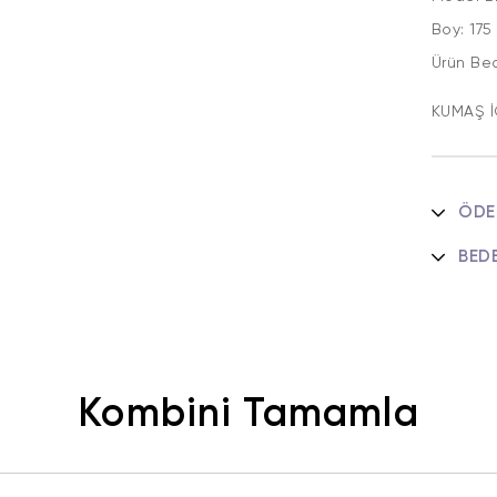
Boy: 17
Ürün B
KUMAŞ İ
ÖDE
BED
Kombini Tamamla