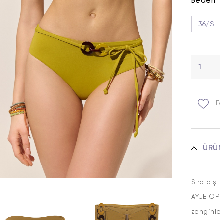
Beden
36/S
F
ÜRÜ
Sıra dış
AYJE OPH
zenginle