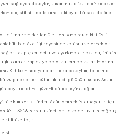
uyum sağlayan detaylar, tasarıma sofistike bir karakter
ırken plaj stilinizi sade ama etkileyici bir şekilde öne
aliteli malzemelerden üretilen bandeau bikini üstü,
karılabilir kap özelliği sayesinde konforlu ve esnek bir
sağlar. Takıp çıkarılabilir ve ayarlanabilir askıları, ürünün
ağlı olarak straplez ya da askılı formda kullanılmasına
anır. Sırt kısmında yer alan halka detayları, tasarıma
ir vurgu eklerken bütünlüklü bir görünüm sunar. Astar
gün boyu rahat ve güvenli bir deneyim sağlar.
eyfini çıkarırken stilinden ödün vermek istemeyenler için
an AYJE SS26, sezonu zincir ve halka detayların çağdaş
le stilinize taşır.
lgisi