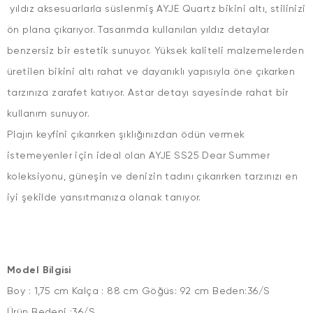
yıldız aksesuarlarla süslenmiş AYJE Quartz bikini altı, stilinizi
ön plana çıkarıyor. Tasarımda kullanılan yıldız detaylar
benzersiz bir estetik sunuyor. Yüksek kaliteli malzemelerden
üretilen bikini altı rahat ve dayanıklı yapısıyla öne çıkarken
tarzınıza zarafet katıyor. Astar detayı sayesinde rahat bir
kullanım sunuyor.
Plajın keyfini çıkarırken şıklığınızdan ödün vermek
istemeyenler için ideal olan AYJE SS25 Dear Summer
koleksiyonu, güneşin ve denizin tadını çıkarırken tarzınızı en
iyi şekilde yansıtmanıza olanak tanıyor.
Model Bilgisi
Boy : 1,75 cm Kalça : 88 cm Göğüs: 92 cm Beden:36/S
Ürün Bedeni :36/S