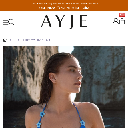
ONLINE'A ÖZEL %10 İNDİRİM
Quartz Bikini Altı