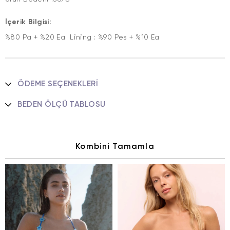
İçerik Bilgisi:
%80 Pa + %20 Ea Lining : %90 Pes + %10 Ea
ÖDEME SEÇENEKLERI
BEDEN ÖLÇÜ TABLOSU
Kombini Tamamla