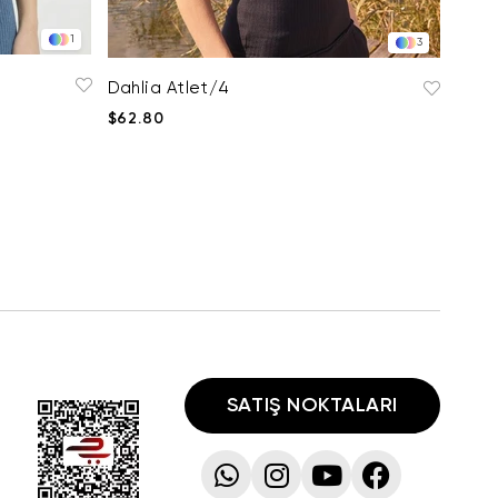
1
3
Dahlia Atlet/4
$62.80
SATIŞ NOKTALARI