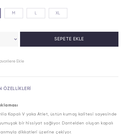
M
L
XL
avorilere Ekle
N ÖZELLIKLERI
ıklaması
lia Kapalı V yaka Atlet, üstün kumaş kalitesi sayesinde
umuşak bir hissiyat sağlıyor. Dantelden oluşan kapalı
arımıyla dikkatleri üzerine çekiyor.