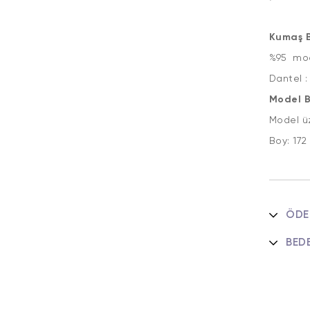
Kumaş Bi
%95 mod
Dantel :
Model Bi
Model ü
Boy: 1
ÖDE
BED