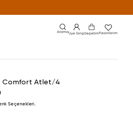
Arama
Favorilerim
Üye Girişi
Sepetim
a Comfort Atlet/4
0
enk Seçenekleri.