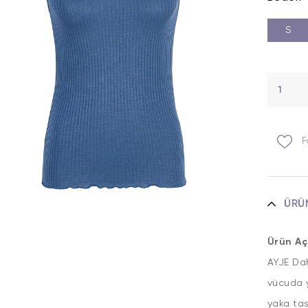
S
F
ÜRÜ
Ürün Aç
AYJE Dah
vücuda y
yaka tas