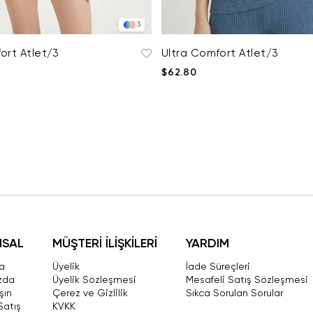
3
ort Atlet/3
Ultra Comfort Atlet/3
$62.80
MSAL
MÜŞTERİ İLİŞKİLERİ
YARDIM
a
Üyelik
İade Süreçleri
zda
Üyelik Sözleşmesi
Mesafeli Satış Sözleşmesi
şın
Çerez ve Gizlilik
Sıkca Sorulan Sorular
Satış
KVKK