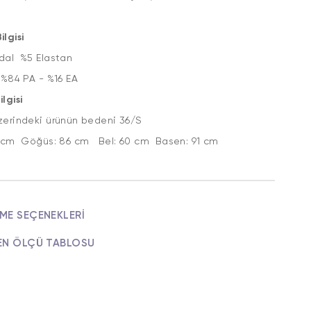
lgisi
al %5 Elastan
 %84 PA - %16 EA
lgisi
zerindeki ürünün bedeni 36/S
72 cm Göğüs: 86 cm Bel: 60 cm Basen: 91 cm
ME SEÇENEKLERI
EN ÖLÇÜ TABLOSU