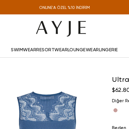
TÜM SİPARİŞLERDE KARGO ÜCRETSİZ
ONLINE'A ÖZEL %10 İNDİRİM
SWIMWEAR
RESORTWEAR
LOUNGEWEAR
LINGERIE
Ultr
$62.8
Diğer R
Beden