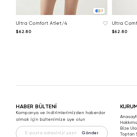
3
Ultra Comfort Atlet/4
Ultra Comf
$62.80
$62.80
HABER BÜLTENİ
KURU
Kampanya ve indirimlerimizden haberdar
Anasayf
olmak için bültenimize üye olun
Hakkımı
Bize Ula
Gönder
Toptan 