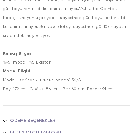
AYJE Ultra Comfort Hoodie, ultra yumuşak yapısı sayesinde
gün boyu rahat bir kullanım sunuyor.AYJE Ultra Comfort
Robe, ultra yumuşak yapısı sayesinde gün boyu konforlu bir
kullanım sunuyor. Şal yaka detayı sayesinde günlük hayata
şık bir dokunuş katıyor.
Kumaş Bilgisi
%95 modal %5 Elastan
Model Bilgisi
Model üzerindeki ürünün bedeni 36/S
Boy: 172 cm Göğüs: 86 cm Bel: 60 cm Basen: 91 cm
ÖDEME SEÇENEKLERI
BEDEN ÖLÇÜ TABLOSU