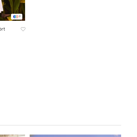
9
ört