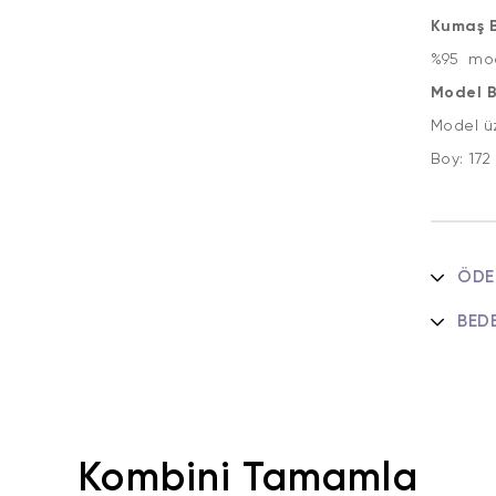
Kumaş Bi
%95 mod
Model Bi
Model ü
Boy: 1
ÖDE
BED
Kombini Tamamla