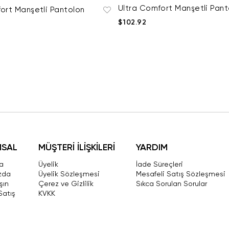
Ultra Comfort Manşetli Pant
ort Manşetli Pantolon
$102.92
MSAL
MÜŞTERİ İLİŞKİLERİ
YARDIM
a
Üyelik
İade Süreçleri
zda
Üyelik Sözleşmesi
Mesafeli Satış Sözleşmesi
şın
Çerez ve Gizlilik
Sıkca Sorulan Sorular
Satış
KVKK