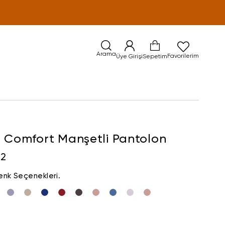
Arama
Favorilerim
Üye Girişi
Sepetim
a Comfort Manşetli Pantolon
92
enk Seçenekleri.