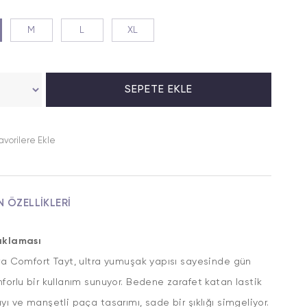
M
L
XL
avorilere Ekle
N ÖZELLIKLERI
ıklaması
ra Comfort Tayt, ultra yumuşak yapısı sayesinde gün
forlu bir kullanım sunuyor. Bedene zarafet katan lastik
yı ve manşetli paça tasarımı, sade bir şıklığı simgeliyor.