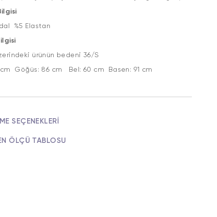
lgisi
al %5 Elastan
lgisi
zerindeki ürünün bedeni 36/S
72 cm Göğüs: 86 cm Bel: 60 cm Basen: 91 cm
ME SEÇENEKLERI
EN ÖLÇÜ TABLOSU