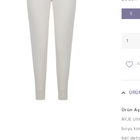
S
F
ÜRÜ
Ürün Aç
AYJE Ult
boyu kon
bel deta