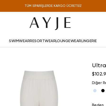
TÜM SİPARİŞLERDE KARGO ÜCRETSİZ
ONLINE'A ÖZEL %10 İNDİRİM
SWIMWEAR
RESORTWEAR
LOUNGEWEAR
LINGERIE
Ultr
$102.
Diğer R
Beden