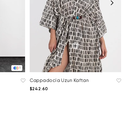
1
Cappadocia Uzun Kaftan
$242.60