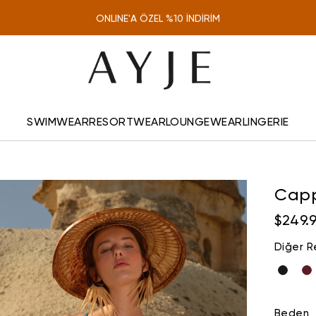
TÜM SİPARİŞLERDE KARGO ÜCRETSİZ
ONLINE'A ÖZEL %10 İNDİRİM
SWIMWEAR
RESORTWEAR
LOUNGEWEAR
LINGERIE
Cap
$249.
Diğer R
Beden