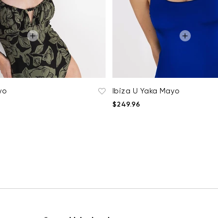
yo
Ibiza U Yaka Mayo
$249.96