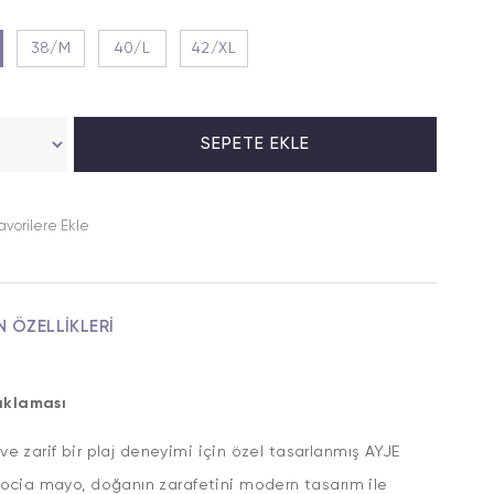
38/M
40/L
42/XL
avorilere Ekle
N ÖZELLIKLERI
ıklaması
ı ve zarif bir plaj deneyimi için özel tasarlanmış AYJE
cia mayo, doğanın zarafetini modern tasarım ile