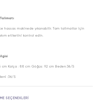
Talimatı
e hassas makinede yıkanabilir. Tam talimatlar için
akım etiketini kontrol edin.
lgisi
,75 cm Kalça : 88 cm Göğüs: 92 cm Beden:36/S
deni :36/S
ME SEÇENEKLERI