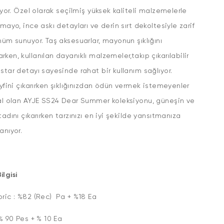
riyor. Özel olarak seçilmiş yüksek kaliteli malzemelerle
 mayo, ince askı detayları ve derin sırt dekoltesiyle zarif
nüm sunuyor. Taş aksesuarlar, mayonun şıklığını
ken, kullanılan dayanıklı malzemeler,takıp çıkarılabilir
star detayı sayesinde rahat bir kullanım sağlıyor.
eyfini çıkarırken şıklığınızdan ödün vermek istemeyenler
al olan AYJE SS24 Dear Summer koleksiyonu, güneşin ve
tadını çıkarırken tarzınızı en iyi şekilde yansıtmanıza
anıyor.
lgisi
ric : %82 (Rec) Pa + %18 Ea
 % 90 Pes + % 10 Ea