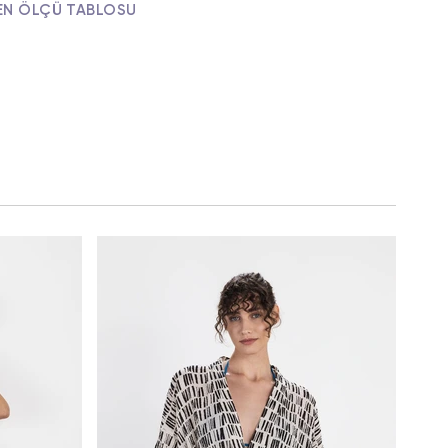
EN ÖLÇÜ TABLOSU
Hawai
$314