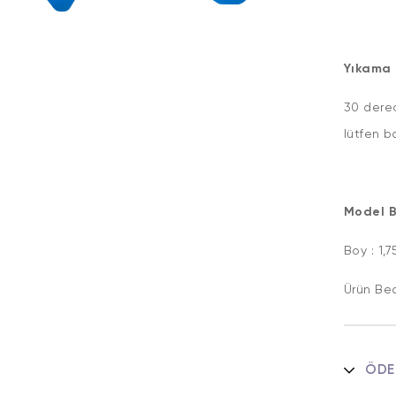
Yıkama 
30 derec
lütfen b
Model Bi
Boy : 1
Ürün Be
ÖDE