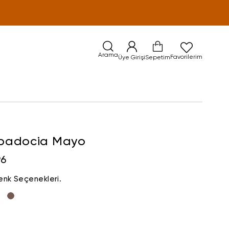
Arama
Favorilerim
Üye Girişi
Sepetim
padocia Mayo
96
enk Seçenekleri.