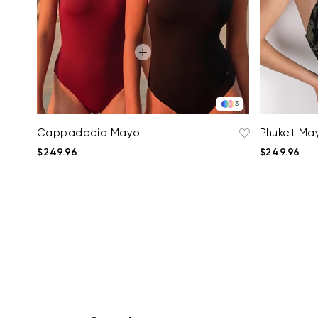
3
Cappadocia Mayo
Phuket Ma
$249.96
$249.96