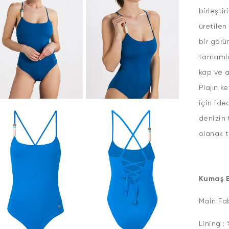
birleşti
üretilen
bir görü
tamamlar
kap ve a
Plajın k
için ide
denizin 
olanak t
Kumaş Bi
Main Fab
Lining :