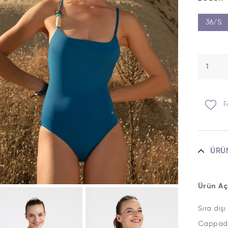
36/S
F
ÜRÜ
Ürün Aç
Sıra dış
Cappado