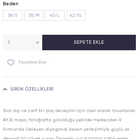
Beden
36/S
38/M
40/L
42/XL
Favorilere Ekle
ÜRÜN ÖZELLIKLERI
Sıra dışı ve zarif bir plaj deneyimi için özel olarak tasarlanan
AYJE mayo, fotoğrafta görüldüğü şekilde merkezden V
formunda ilerleyen diyagonal desen yerleşimiyle güçlü ve
dengeli bir siluet sunar. Desenin vücut hattını takip eden