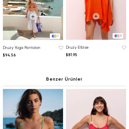
3
1
Druzy Elbise
Druzy Yoga Pantolon
$81.95
$94.56
Benzer Ürünler