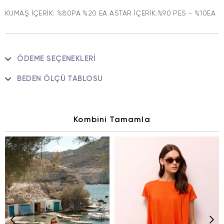
KUMAŞ İÇERİK: %80PA %20 EA ASTAR İÇERİK:%90 PES - %10EA
ÖDEME SEÇENEKLERI
BEDEN ÖLÇÜ TABLOSU
Kombini Tamamla