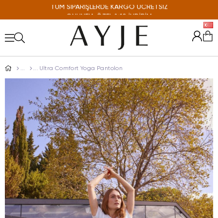
ONLINE'A ÖZEL %10 İNDİRİM
Ultra Comfort Yoga Pantolon