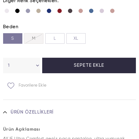
Diğer Renk Seçenekleri.
Beden
S
M
L
XL
Favorilere Ekle
ÜRÜN ÖZELLIKLERI
Ürün Açıklaması
AYJE Ultra Comfort geniş paça pantalon, ultra yumuşak