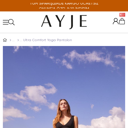
ONLINE'A ÖZEL %10 İNDİRİM
Ultra Comfort Yoga Pantolon