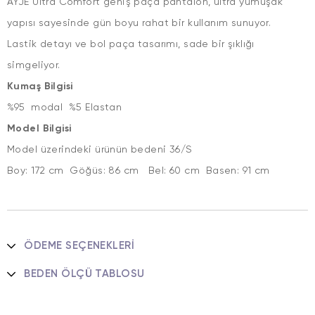
AYJE Ultra Comfort geniş paça pantalon, ultra yumuşak
yapısı sayesinde gün boyu rahat bir kullanım sunuyor.
Lastik detayı ve bol paça tasarımı, sade bir şıklığı
simgeliyor.
Kumaş Bilgisi
%95 modal %5 Elastan
Model Bilgisi
Model üzerindeki ürünün bedeni 36/S
Boy: 172 cm Göğüs: 86 cm Bel: 60 cm Basen: 91 cm
ÖDEME SEÇENEKLERI
BEDEN ÖLÇÜ TABLOSU