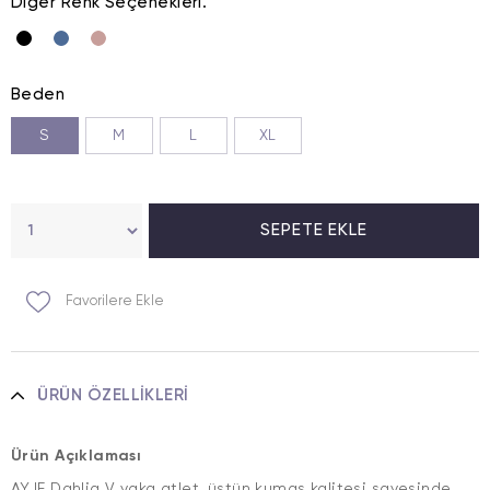
Diğer Renk Seçenekleri.
Beden
S
M
L
XL
Favorilere Ekle
ÜRÜN ÖZELLIKLERI
Ürün Açıklaması
AYJE Dahlia V yaka atlet, üstün kumaş kalitesi sayesinde