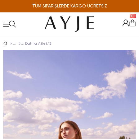
TÜM SİPARİŞLERDE KARGO ÜCRETSİZ
ONLINE'A ÖZEL %10 İNDİRİM
Dahlia Atlet/3