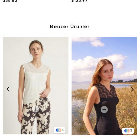
$58.83
$123.97
Benzer Ürünler
3
3